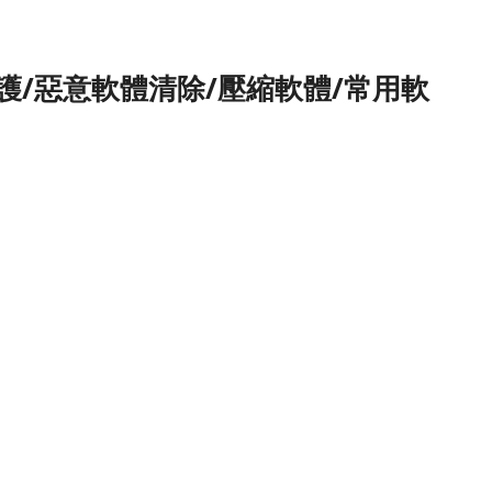
護/惡意軟體清除/壓縮軟體/常用軟