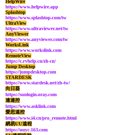
HelpWire
https://www.helpwire.app
Splashtop
https://www.splashtop.com/tw
UltraView
https://www.ultraviewer.net/tw
AnyViewer
https://www.anyviewer.com/tw
WorksLink
https://www.workslink.com
RemoteView
https://c.rvhelp.cn/zh-cn/
Jump Desktop
https://jumpdesktop.com
STARDESK
https://www.stardesk.net/zh-tw/
向日葵
https://sunlogin.oray.com
連連控
https://www.asklink.com
愛思遠控
https://www.i4.cn/pro_remote.html
網易UU遠程
https://uuyc.163.com