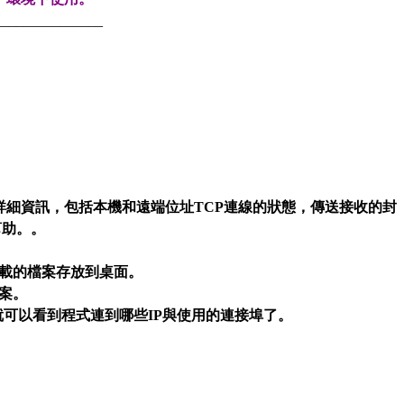
_______________
P活動的詳細資訊，包括本機和遠端位址TCP連線的狀態，傳送接收的封
幫助。。
載的檔案存放到桌面
。
檔案
。
h畫面就可以看到程式連到哪些IP與使用的
連接埠
了。