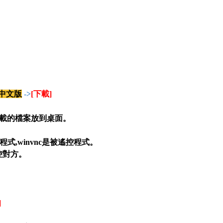
安裝中文版
->
[下載]
載的檔案放到桌面
。
控程式,winvnc是被遙控程式
。
控對方
。
]