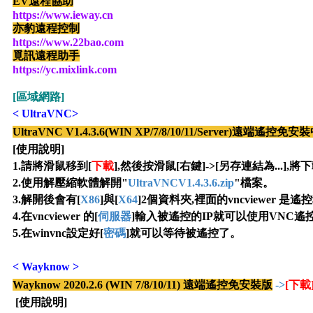
EV遠程協助
https://www.ieway.cn
亦豹遠程控制
https://www.22bao.com
覓訊遠程助手
https://yc.mixlink.com
[區域網路]
<
UltraVNC>
UltraVNC V1.4.3.6(WIN XP/7/8/10/11/Server)遠端遙控免
[使用說明]
1.請將滑鼠移到[
下載
],然後按滑鼠[右鍵]->[另存連結為...],
將下
2
.使用解壓縮軟體解開"
UltraVNCV1.4.3.6.zip
"檔案
。
3
.
解開後會有[
X86
]與[
X64
]2個資料夾,裡面的vncviewer 是遙
4
.在vncviewer 的[
伺服器
]輸入被遙控的IP就可以使用VNC遙
5.在winvnc設定好[
密碼
]就可以等待被遙控了
。
<
W
ayknow
>
Wayknow 2020.2.6 (WIN 7/8/10/11) 遠端遙控免安裝版
->
[下載
[使用說明]