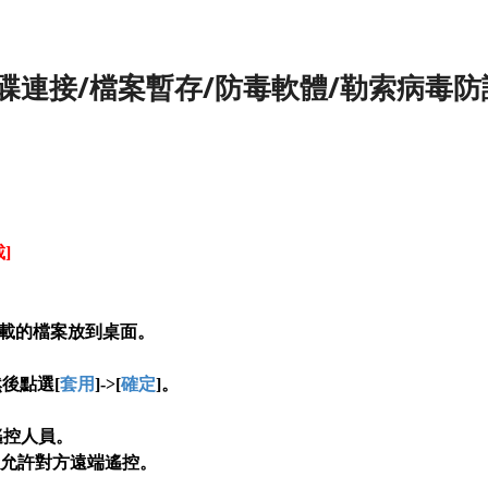
碟連接/檔案暫存/防毒軟體/勒索病毒防
]
載的檔案放到桌面
。
然後點選[
套用
]->[
確定
]
。
遙控人員
。
鈕允許對方遠端遙控
。