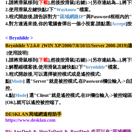
1.請將滑鼠移到[
下載
],然後按滑鼠[右鍵]->[另存連結為...]
2
.使用滑鼠左鍵快點2下"
Wayknow
"檔案
。
3
.
程式開啟後,請告訴對方"
區域網路IP
"與Password框框內的"
4
.對方連過來後,你的電腦會彈出一個小視窗,請點選[
Accept
]
<
Brynhildr
>
Brynhildr V2.6.0
(WIN XP/2000/7/8/10/11/Server 2000-2019)
[使用說明]
1.請將滑鼠移到[
下載
],
然後按滑鼠[右鍵]->[另存連結為...]
2
.
解壓縮檔案後,使用滑鼠左鍵快點2下"
brynhildr
"檔案
。
3
.
程式開啟後,可以選擇被控模式或是遙控模式:
點[
Mode
] 選
"
Server"就是被控模式,在Password欄位輸入-
控
。
4.點[
Mode
] 選
"
Client"就是遙控模式,在IP欄位輸入->被控端
[OK],就可以遙控被控端了
。
DESKLAN局域網遠程助手
https://www.desklan.com
PS:
AnyDesk &
HopToDesk &
RustDesk
也可以在"區域網路