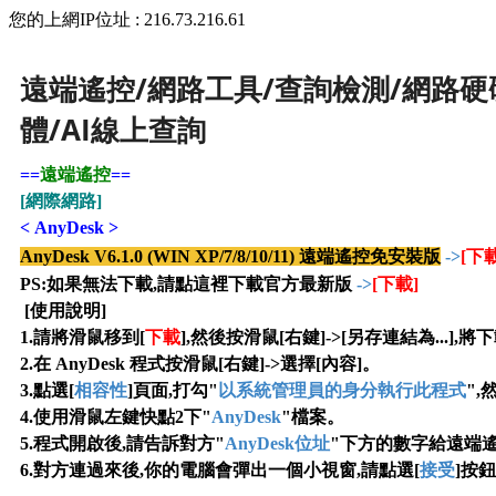
您的上網IP位址 : 216.73.216.61
遠端遙控/網路工具/查詢檢測/網路硬
體/AI線上查詢
==
遠端遙控
==
[網際網路]
<
AnyDesk
>
AnyDesk V6.1.0 (WIN XP/7/8/10/11) 遠端遙控免安裝版
->
[下載
PS:如果無法下載,請點這裡下載官方最新版
->
[下載]
[使用說明]
1.請將滑鼠移到[
下載
],然後按滑鼠[右鍵]->[另存連結為...],
將下
2
.
在 AnyDesk 程式按滑鼠[右鍵]->選擇[內容]
。
3.
點選[
相容性
]頁面,打勾"
以系統管理員的身分執行此程式
",
4
.使用滑鼠左鍵快點2下"
AnyDesk
"檔案
。
5
.
程式開啟後,請告訴對方"
AnyDesk位址
"下方的數字給遠端
6
.對方連過來後,你的電腦會彈出一個小視窗,請點選[
接受
]按