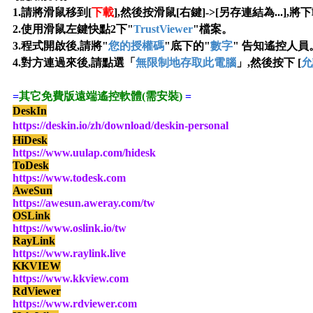
1.請將滑鼠移到[
下載
],然後按滑鼠[右鍵]->[另存連結為...]
2
.使用滑鼠左鍵快點2下"
TrustViewer
"檔案
。
3
.
程式開啟後,請將"
您的授權碼
"底下的"
數字
"
告知遙控人員
4
.對方連過來後,請點選「
無限制地存取此電腦
」,然後按下 [
允
=
其它免費版遠端遙控軟體(需安裝)
=
DeskIn
https://deskin.io/zh/download/deskin-personal
HiDesk
https://www.uulap.com/hidesk
ToDesk
https://www.todesk.com
AweSun
https://awesun.aweray.com/tw
OSLink
https://www.oslink.io/tw
RayLink
https://www.raylink.live
KKVIEW
https://www.kkview.com
RdViewer
https://www.rdviewer.com