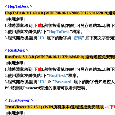
< HopToDesk >
HopToDesk V1.40.4.0 (WIN 7/8/10/11/2008/2012/2016/
[使用說明]
1.請將滑鼠移到[
下載
],然後按滑鼠[右鍵]->[另存連結為...]
2
.使用滑鼠左鍵快點2下"
HopToDesk
"檔案
。
3
.
程式開啟後,請將"
ID
"底下的數字與"
密碼
" 底下英文字告
<
RustDesk
>
RustDesk V1.3.8 (WIN 7/8/10/11 32bit&64bit) 遠端遙控免安
[使用說明]
1.請將滑鼠移到[
下載
],然後按滑鼠[右鍵]->[另存連結為...],
將下
2
.使用滑鼠左鍵快點2下"
RustDesk
"檔案
。
3
.
程式開啟後,請將"
ID
" &
"
Password
"底下的數字告知遙控人
PS:
將滑鼠Password旁邊的眼睛可以看到密碼
。
< TrustViewer >
TrustViewer V2.15.1( (WIN所有版本)遠端遙控免安裝版
->
[下
[使用說明]