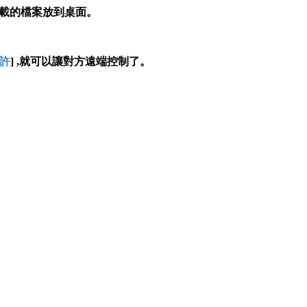
,將下載的檔案放到桌面
。
。
許
] ,就可以讓對方遠端控制了。