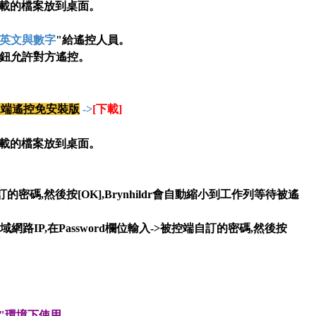
,將下載的檔案放到桌面
。
英文與數字
"給遙控人員
。
按鈕允許對方遙控
。
遠端遙控免安裝版
->
[下載]
,將下載的檔案放到桌面
。
>自訂的密碼,然後按[OK],Brynhildr會自動縮小到工作列等待被遙
區域網路IP,在Password欄位輸入->被控端自訂的密碼,然後按
"環境下使用
。