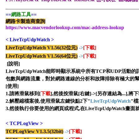
_____________________________________________________
==
網路工具
==
網路卡製造商查詢
https://www.macvendorlookup.com/mac-address-lookup
<
LiveTcpUdpWatch
>
LiveTcpUdpWatch V1.56(
32位元
)
->
[下載]
LiveTcpUdpWatch V1.56
(64位元)
->
[下載]
[說明]
LiveTcpUdpWatch能即時顯示系統中所有TCP和UD
包數與網路流量，對於網路連線的分析和故障排除有極大的
[使用]
1.請將滑鼠移到[
下載
],然後按滑鼠[右鍵]->[另存連結為...],
將下
2
.
解壓縮檔案後,使用滑鼠左鍵快點2下"
LiveTcpUdpWatch
"
3.
然後執行你要使用的網頁或程式,
在LiveTcpUdpWatc
<
TCPLogView
>
TCPLogView V1.3.5(
32
bit)
->
[下載]