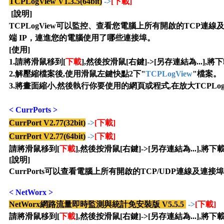
TCPLogView V1.3.5
(64bit)
->
[下載]
[說明]
TCPLogView可以監控、查看您電腦上所有開啟的TCP
端 IP，連進您的電腦使用了哪些連接埠。
[使用]
1.請將滑鼠移到[
下載
],然後按滑鼠[右鍵]->[另存連結為...],
將下
2
.
解壓縮檔案後,使用滑鼠左鍵快點2下"
TCPLogView
"檔案
。
3.
將畫面縮小,然後執行你要使用的網頁或程式,在放大TCPLog
<
CurrPorts >
CurrPort V2.77(
32
bit)
->
[下載]
CurrPort V2.77
(64bit)
->
[下載]
請將滑鼠移到[
下載
],然後按滑鼠[右鍵]->[另存連結為...],
將下
[說明]
CurrPorts可以查看電腦上所有開啟的TCP/UDP連線及
<
NetWorx >
NetWorx網路流量即時監測與統計免安裝版 V5.5.5
->
[下載]
請將滑鼠移到[
下載
],然後按滑鼠[右鍵]->[另存連結為...],
將下